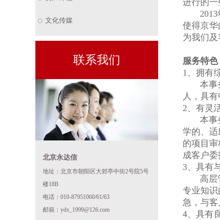
进行的一
2013年
文化传媒
使得京华
为我们及
联系我们
服务特色
1、拥有
本事务所
人，具有
2、有灵
本事务所
学的、适
的项目审
成客户委
北京永达信
3、具有
地址：北京市朝阳区大郊亭中街2号院5号
高层管理
楼18B
专业知识
电话：010-87951060/61/63
急，与客
邮箱：ydx_1999@126.com
4、具有