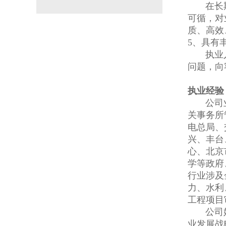
在长期执
可循，对
质、高效
5、具有
执业人员
问题，向
执业经验
公司业务
关事务所
电总局、
兴、丰台
心、北京
学等政府
行业涉及
力、水利
工程项目
公司始终
业发展战