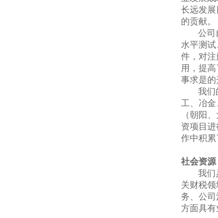
长远发展
的贡献。
公司自成
水平测试
件，对注
用，提高
事求是的
我们的员
工、冶金
（朝阳、
资项目进
作中积累
社会资源
我们具有
关财税领
务、公司
方面具有