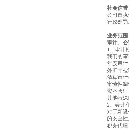
社会信誉
公司自执
行政处罚
业务范围
审计
、
会
1、审计
我们的审
年度审计
外汇年检
清算审计
审慎性调
资本验证
其他特殊
2、会计
对于新设
的安全性
税务代理